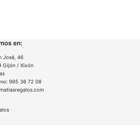
mos en:
n José, 46
 Gijón / Xixón
as
ono: 985 38 72 08
matiasregalos.com
alos