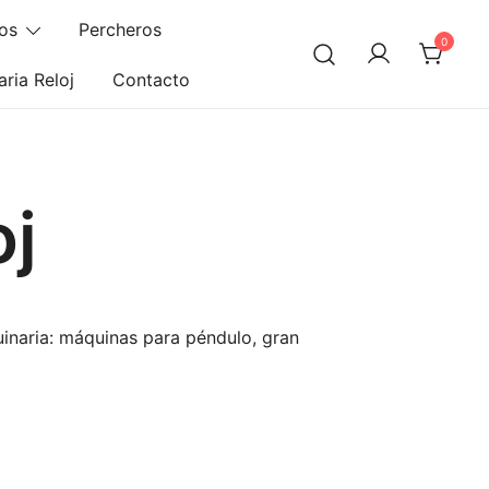
os
Percheros
0
ria Reloj
Contacto
oj
uinaria: máquinas para péndulo, gran