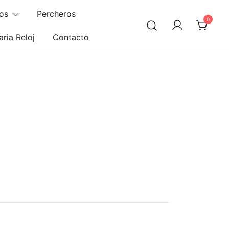
os
Percheros
0
ria Reloj
Contacto