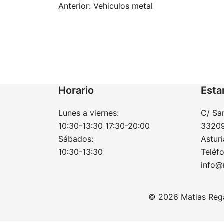
Navegación
Anterior:
Vehiculos metal
de
entradas
Horario
Esta
Lunes a viernes:
C/ Sa
10:30-13:30 17:30-20:00
33209
Sábados:
Asturi
10:30-13:30
Teléf
info@
© 2026 Matias Reg