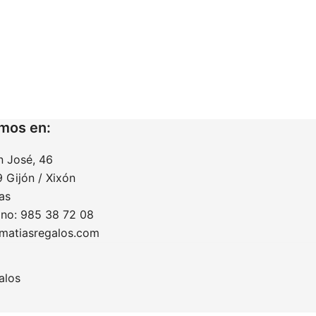
mos en:
n José, 46
 Gijón / Xixón
as
ono: 985 38 72 08
matiasregalos.com
alos