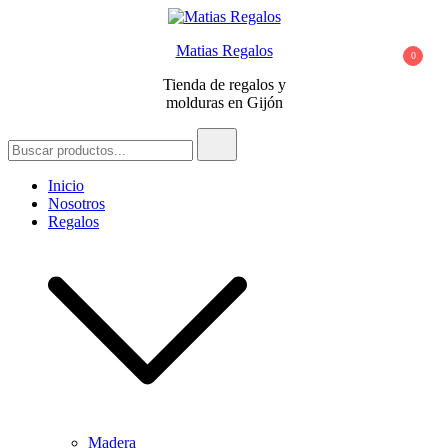
Saltar
al
Matias Regalos
contenido
0
Tienda de regalos y
molduras en Gijón
Buscar:
Inicio
Nosotros
Regalos
Madera