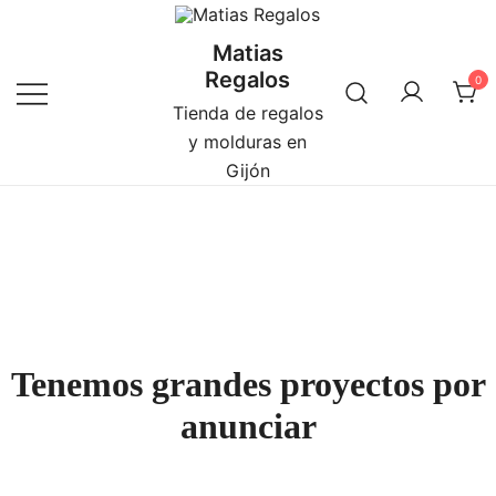
Saltar
al
Matias
contenido
Regalos
0
Tienda de regalos
y molduras en
Gijón
Tenemos grandes proyectos por
anunciar