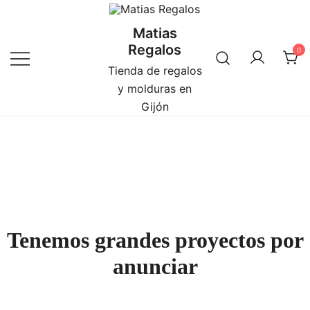
Saltar
al
Matias
contenido
Regalos
0
Tienda de regalos
y molduras en
Gijón
Tenemos grandes proyectos por
anunciar